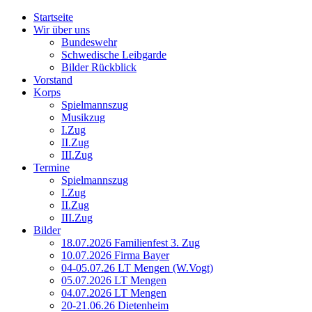
Startseite
Wir über uns
Bundeswehr
Schwedische Leibgarde
Bilder Rückblick
Vorstand
Korps
Spielmannszug
Musikzug
I.Zug
II.Zug
III.Zug
Termine
Spielmannszug
I.Zug
II.Zug
III.Zug
Bilder
18.07.2026 Familienfest 3. Zug
10.07.2026 Firma Bayer
04-05.07.26 LT Mengen (W.Vogt)
05.07.2026 LT Mengen
04.07.2026 LT Mengen
20-21.06.26 Dietenheim