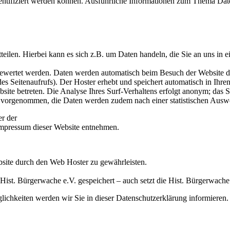
dentifiziert werden können. Ausführliche Informationen zum Thema Dat
eilen. Hierbei kann es sich z.B. um Daten handeln, die Sie an uns in e
gewertet werden. Daten werden automatisch beim Besuch der Website du
es Seitenaufrufs). Der Hoster erhebt und speichert automatisch in Ihren
bsite betreten. Die Analyse Ihres Surf-Verhaltens erfolgt anonym; das 
vorgenommen, die Daten werden zudem nach einer statistischen Auswe
er der
mpressum dieser Website entnehmen.
bsite durch den Web Hoster zu gewährleisten.
st. Bürgerwache e.V. gespeichert – auch setzt die Hist. Bürgerwache 
ichkeiten werden wir Sie in dieser Datenschutzerklärung informieren.