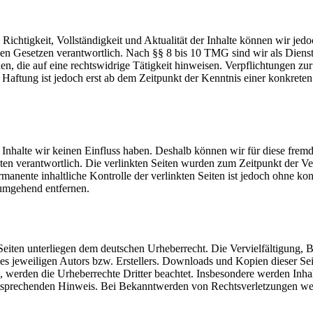
die Richtigkeit, Vollständigkeit und Aktualität der Inhalte können wir
n Gesetzen verantwortlich. Nach §§ 8 bis 10 TMG sind wir als Dienstean
, die auf eine rechtswidrige Tätigkeit hinweisen. Verpflichtungen z
e Haftung ist jedoch erst ab dem Zeitpunkt der Kenntnis einer konkre
n Inhalte wir keinen Einfluss haben. Deshalb können wir für diese fre
 Seiten verantwortlich. Die verlinkten Seiten wurden zum Zeitpunkt der
manente inhaltliche Kontrolle der verlinkten Seiten ist jedoch ohne ko
umgehend entfernen.
n Seiten unterliegen dem deutschen Urheberrecht. Die Vervielfältigung,
 jeweiligen Autors bzw. Erstellers. Downloads und Kopien dieser Seite
n, werden die Urheberrechte Dritter beachtet. Insbesondere werden Inhal
tsprechenden Hinweis. Bei Bekanntwerden von Rechtsverletzungen wer