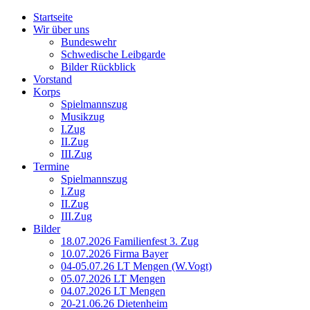
Startseite
Wir über uns
Bundeswehr
Schwedische Leibgarde
Bilder Rückblick
Vorstand
Korps
Spielmannszug
Musikzug
I.Zug
II.Zug
III.Zug
Termine
Spielmannszug
I.Zug
II.Zug
III.Zug
Bilder
18.07.2026 Familienfest 3. Zug
10.07.2026 Firma Bayer
04-05.07.26 LT Mengen (W.Vogt)
05.07.2026 LT Mengen
04.07.2026 LT Mengen
20-21.06.26 Dietenheim