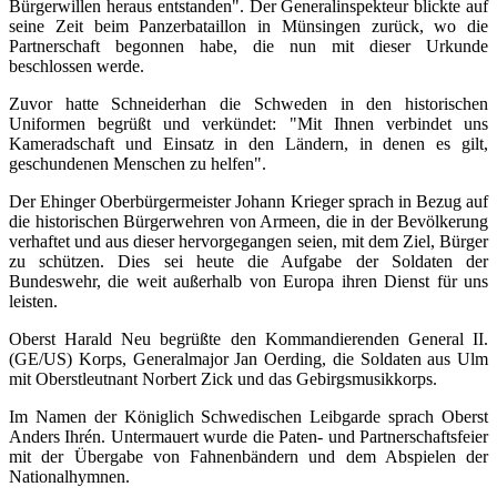
Bürgerwillen heraus entstanden". Der Generalinspekteur blickte auf
seine Zeit beim Panzerbataillon in Münsingen zurück, wo die
Partnerschaft begonnen habe, die nun mit dieser Urkunde
beschlossen werde.
Zuvor hatte Schneiderhan die Schweden in den historischen
Uniformen begrüßt und verkündet: "Mit Ihnen verbindet uns
Kameradschaft und Einsatz in den Ländern, in denen es gilt,
geschundenen Menschen zu helfen".
Der Ehinger Oberbürgermeister Johann Krieger sprach in Bezug auf
die historischen Bürgerwehren von Armeen, die in der Bevölkerung
verhaftet und aus dieser hervorgegangen seien, mit dem Ziel, Bürger
zu schützen. Dies sei heute die Aufgabe der Soldaten der
Bundeswehr, die weit außerhalb von Europa ihren Dienst für uns
leisten.
Oberst Harald Neu begrüßte den Kommandierenden General II.
(GE/US) Korps, Generalmajor Jan Oerding, die Soldaten aus Ulm
mit Oberstleutnant Norbert Zick und das Gebirgsmusikkorps.
Im Namen der Königlich Schwedischen Leibgarde sprach Oberst
Anders Ihrén. Untermauert wurde die Paten- und Partnerschaftsfeier
mit der Übergabe von Fahnenbändern und dem Abspielen der
Nationalhymnen.