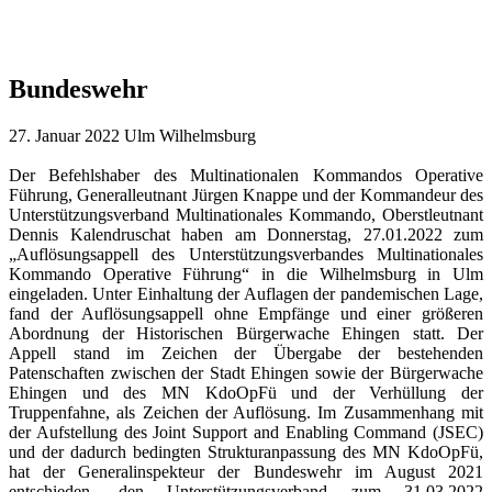
Bundeswehr
27. Januar 2022 Ulm Wilhelmsburg
Der Befehlshaber des Multinationalen Kommandos Operative
Führung, Generalleutnant Jürgen Knappe und der Kommandeur des
Unterstützungsverband Multinationales Kommando, Oberstleutnant
Dennis Kalendruschat haben am Donnerstag, 27.01.2022 zum
„Auflösungsappell des Unterstützungsverbandes Multinationales
Kommando Operative Führung“ in die Wilhelmsburg in Ulm
eingeladen. Unter Einhaltung der Auflagen der pandemischen Lage,
fand der Auflösungsappell ohne Empfänge und einer größeren
Abordnung der Historischen Bürgerwache Ehingen statt. Der
Appell stand im Zeichen der Übergabe der bestehenden
Patenschaften zwischen der Stadt Ehingen sowie der Bürgerwache
Ehingen und des MN KdoOpFü und der Verhüllung der
Truppenfahne, als Zeichen der Auflösung. Im Zusammenhang mit
der Aufstellung des Joint Support and Enabling Command (JSEC)
und der dadurch bedingten Strukturanpassung des MN KdoOpFü,
hat der Generalinspekteur der Bundeswehr im August 2021
entschieden, den Unterstützungsverband zum 31.03.2022